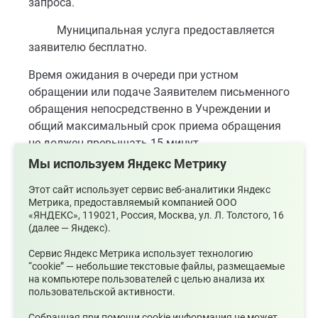
запроса.
Муниципальная услуга предоставляется
заявителю бесплатно.
Время ожидания в очереди при устном
обращении или подаче Заявителем письменного
обращения непосредственно в Учреждении и
общий максимальный срок приема обращения
не должен превышать 15 минут.
Мы используем Яндекс Метрику
Время ожидания в очереди при получении
ответа на обращение заявителем лично не
Этот сайт использует сервис веб-аналитики Яндекс
Метрика, предоставляемый компанией ООО
должно превышать 15 минут.
«ЯНДЕКС», 119021, Россия, Москва, ул. Л. Толстого, 16
(далее — Яндекс).
В электронном виде услуга оказывается
заявителю немедленно. Процесс оказания
Сервис Яндекс Метрика использует технологию
услуги начинается при обращении заявителя на
“cookie” — небольшие текстовые файлы, размещаемые
на компьютере пользователей с целью анализа их
сайт.
пользовательской активности.
Собранная при помощи cookie информация не может