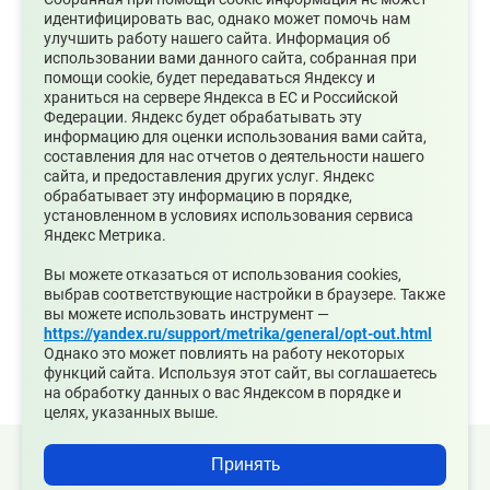
идентифицировать вас, однако может помочь нам
улучшить работу нашего сайта. Информация об
использовании вами данного сайта, собранная при
помощи cookie, будет передаваться Яндексу и
храниться на сервере Яндекса в ЕС и Российской
Документы
Федерации. Яндекс будет обрабатывать эту
информацию для оценки использования вами сайта,
составления для нас отчетов о деятельности нашего
Постановление от 25.11.2024
13.91 МБ
сайта, и предоставления других услуг. Яндекс
№ 1159-ПА О внесении
обрабатывает эту информацию в порядке,
изменений в постановление
установленном в условиях использования сервиса
администрации городского
Яндекс Метрика.
округа Среднеуральск от
Вы можете отказаться от использования cookies,
21.01.2020 N° 22.pdf
выбрав соответствующие настройки в браузере. Также
вы можете использовать инструмент —
https://yandex.ru/support/metrika/general/opt-out.html
Однако это может повлиять на работу некоторых
функций сайта. Используя этот сайт, вы соглашаетесь
на обработку данных о вас Яндексом в порядке и
целях, указанных выше.
© 2026 Официальный сайт Муниципального округа
Принять
Среднеуральск Свердловской области