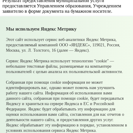
Результат предоставления муниципальной услуги
предоставляется Управлением образования, Учреждением
заявителю в форме документа на бумажном носителе.
Информацию о предоставлении предварительных результатов
ЕГЭ, ОГЭ можно получить посредством ЕПГУ, ОИП ЕГЭ,
Мы используем Яндекс Метрику
ОИП ГИА.
Этот сайт использует сервис веб-аналитики Яндекс Метрика,
Документы
предоставляемый компанией ООО «ЯНДЕКС», 119021, Россия,
Москва, ул. Л. Толстого, 16 (далее — Яндекс).
Предоставление информации о результатах сданных
Сервис Яндекс Метрика использует технологию “cookie” —
экзаменов, тестирования и иных вступительных испытаний, а
небольшие текстовые файлы, размещаемые на компьютере
также о зачислении в образовательное учреждение.doc
238.5
пользователей с целью анализа их пользовательской активности.
КБ
Собранная при помощи cookie информация не может
Бланк заявления (предоставление информации о результатах
идентифицировать вас, однако может помочь нам улучшить
экзаменов).docx
15.06 КБ
работу нашего сайта. Информация об использовании вами
© 2026 Официальный сайт Муниципального округа
данного сайта, собранная при помощи cookie, будет передаваться
Среднеуральск Свердловской области
Яндексу и храниться на сервере Яндекса в ЕС и Российской
Карта сайта
Архив
Федерации. Яндекс будет обрабатывать эту информацию для
оценки использования вами сайта, составления для нас отчетов о
деятельности нашего сайта, и предоставления других услуг.
Ваше сообщение отправлено
Яндекс обрабатывает эту информацию в порядке, установленном в
условиях использования сервиса Яндекс Метрика.