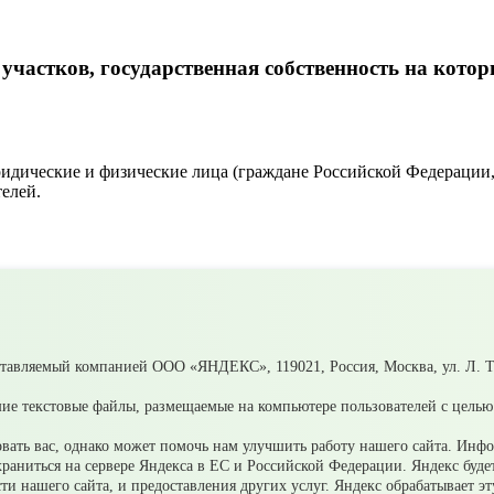
частков, государственная собственность на котор
дические и физические лица (граждане Российской Федерации, и
елей.
на кот. не разгранич., или нах-еся в соб-ти МО (1334-ПА от 20.1
а кот. не разгранич., или нах-еся в соб-ти МО (Заявление ).docx
ьск Свердловской области
ставляемый компанией ООО «ЯНДЕКС», 119021, Россия, Москва, ул. Л. То
ие текстовые файлы, размещаемые на компьютере пользователей с целью 
ать вас, однако может помочь нам улучшить работу нашего сайта. Инф
 храниться на сервере Яндекса в ЕС и Российской Федерации. Яндекс буд
ости нашего сайта, и предоставления других услуг. Яндекс обрабатывает 