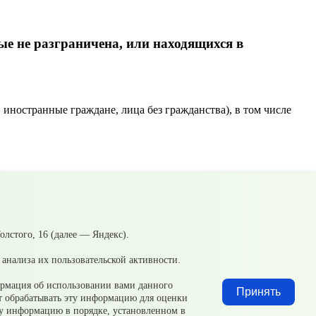
ые не разграничена, или находящихся в
ностранные граждане, лица без гражданства), в том числе
2.2024 О внес.изм. в №231).pdf
16.47 МБ
25.11 КБ
лстого, 16 (далее — Яндекс).
анализа их пользовательской активности.
ормация об использовании вами данного
Принять
ет обрабатывать эту информацию для оценки
эту информацию в порядке, установленном в