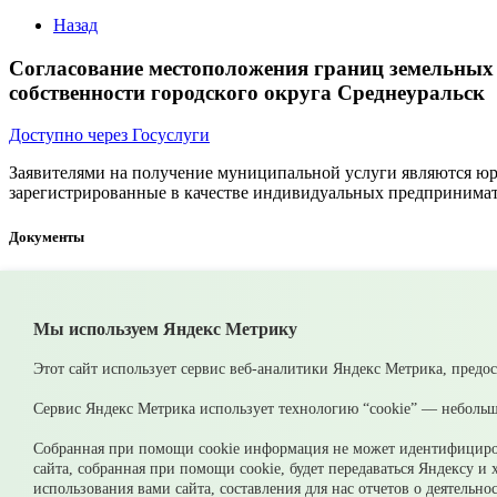
Назад
Согласование местоположения границ земельных у
собственности городского округа Среднеуральск
Доступно через Госуслуги
Заявителями на получение муниципальной услуги являются юри
зарегистрированные в качестве индивидуальных предпринимат
Документы
Согласование местоположения границ зем.участков, гос. соб-ть 
Мы используем Яндекс Метрику
Согласование местоположения границ зем.участков, гос. соб-ть н
© 2026 Официальный сайт Муниципального округа Среднеурал
Этот сайт использует сервис веб-аналитики Яндекс Метрика, предо
Карта сайта
Архив
Сервис Яндекс Метрика использует технологию “cookie” — небольш
Ваше сообщение отправлено
Собранная при помощи cookie информация не может идентифициров
сайта, собранная при помощи cookie, будет передаваться Яндексу и
использования вами сайта, составления для нас отчетов о деятельн