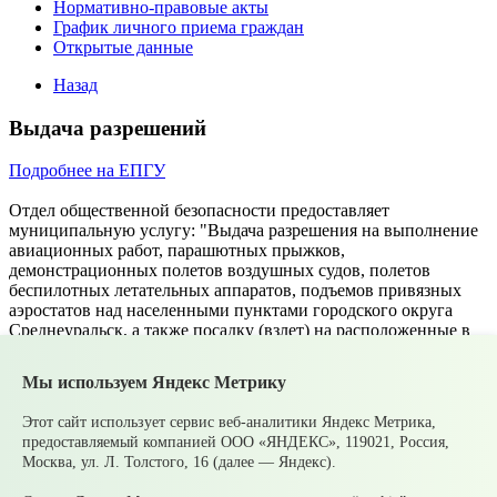
Нормативно-правовые акты
График личного приема граждан
Открытые данные
Назад
Выдача разрешений
Подробнее на ЕПГУ
Отдел общественной безопасности предоставляет
муниципальную услугу: "Выдача разрешения на выполнение
авиационных работ, парашютных прыжков,
демонстрационных полетов воздушных судов, полетов
беспилотных летательных аппаратов, подъемов привязных
аэростатов над населенными пунктами городского округа
Среднеуральск, а также посадку (взлет) на расположенные в
границах населенных пунктов городского округа
Среднеуральск площадки, сведения о которых не
Мы используем Яндекс Метрику
опубликованы в документах аэронавигационной
информации"ю
Этот сайт использует сервис веб-аналитики Яндекс Метрика,
предоставляемый компанией ООО «ЯНДЕКС», 119021, Россия,
Для получения разрешения необходимо подать письменную
Москва, ул. Л. Толстого, 16 (далее — Яндекс).
заявку по установленной форме по адресу Уральская, 26,
кабинет №6