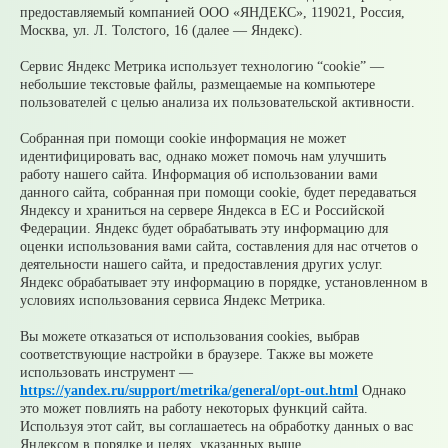
друг друга
предоставляемый компанией ООО «ЯНДЕКС», 119021, Россия,
Москва, ул. Л. Толстого, 16 (далее — Яндекс).
Сервис Яндекс Метрика использует технологию “cookie” —
05.08.2026
небольшие текстовые файлы, размещаемые на компьютере
пользователей с целью анализа их пользовательской активности.
Налоги на имущество детей: как родителям
контролировать счета и избежать
Собранная при помощи cookie информация не может
принудительного взыскания
идентифицировать вас, однако может помочь нам улучшить
работу нашего сайта. Информация об использовании вами
© 2026 Официальный сайт Муниципального округа
данного сайта, собранная при помощи cookie, будет передаваться
Среднеуральск Свердловской области
Яндексу и храниться на сервере Яндекса в ЕС и Российской
Карта сайта
Архив
Федерации. Яндекс будет обрабатывать эту информацию для
оценки использования вами сайта, составления для нас отчетов о
деятельности нашего сайта, и предоставления других услуг.
Ваше сообщение отправлено
Яндекс обрабатывает эту информацию в порядке, установленном в
условиях использования сервиса Яндекс Метрика.
Вы можете отказаться от использования cookies, выбрав
соответствующие настройки в браузере. Также вы можете
Приемная главы
использовать инструмент —
https://yandex.ru/support/metrika/general/opt-out.html
Однако
Выбрать тему
это может повлиять на работу некоторых функций сайта.
обращения
Используя этот сайт, вы соглашаетесь на обработку данных о вас
Яндексом в порядке и целях, указанных выше.