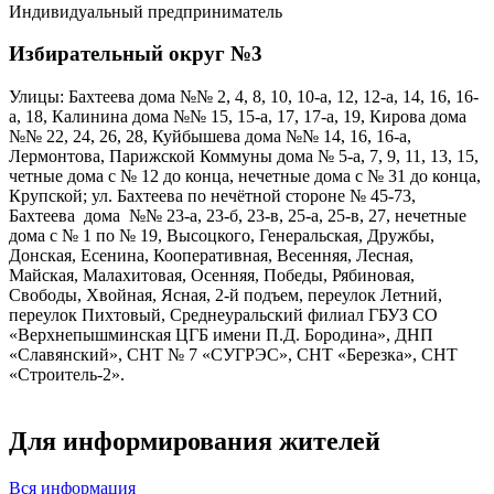
Индивидуальный предприниматель
Избирательный округ №3
Улицы: Бахтеева дома №№ 2, 4, 8, 10, 10-а, 12, 12-а, 14, 16, 16-
а, 18, Калинина дома №№ 15, 15-а, 17, 17-а, 19, Кирова дома
№№ 22, 24, 26, 28, Куйбышева дома №№ 14, 16, 16-а,
Лермонтова, Парижской Коммуны дома № 5-а, 7, 9, 11, 13, 15,
четные дома с № 12 до конца, нечетные дома с № 31 до конца,
Крупской; ул. Бахтеева по нечётной стороне № 45-73,
Бахтеева дома №№ 23-а, 23-б, 23-в, 25-а, 25-в, 27, нечетные
дома с № 1 по № 19, Высоцкого, Генеральская, Дружбы,
Донская, Есенина, Кооперативная, Весенняя, Лесная,
Майская, Малахитовая, Осенняя, Победы, Рябиновая,
Свободы, Хвойная, Ясная, 2-й подъем, переулок Летний,
переулок Пихтовый, Среднеуральский филиал ГБУЗ СО
«Верхнепышминская ЦГБ имени П.Д. Бородина», ДНП
«Славянский», СНТ № 7 «СУГРЭС», СНТ «Березка», СНТ
«Строитель-2».
Для информирования жителей
Вся информация