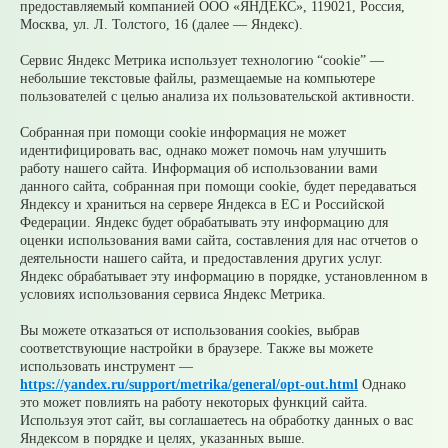
предоставляемый компанией ООО «ЯНДЕКС», 119021, Россия,
друг друга
Москва, ул. Л. Толстого, 16 (далее — Яндекс).
Сервис Яндекс Метрика использует технологию “cookie” —
05.08.2026
небольшие текстовые файлы, размещаемые на компьютере
пользователей с целью анализа их пользовательской активности.
Налоги на имущество детей: как родителям
Собранная при помощи cookie информация не может
контролировать счета и избежать
идентифицировать вас, однако может помочь нам улучшить
принудительного взыскания
работу нашего сайта. Информация об использовании вами
данного сайта, собранная при помощи cookie, будет передаваться
© 2026 Официальный сайт Муниципального округа
Яндексу и храниться на сервере Яндекса в ЕС и Российской
Среднеуральск Свердловской области
Федерации. Яндекс будет обрабатывать эту информацию для
Карта сайта
Архив
оценки использования вами сайта, составления для нас отчетов о
деятельности нашего сайта, и предоставления других услуг.
Яндекс обрабатывает эту информацию в порядке, установленном в
Ваше сообщение отправлено
условиях использования сервиса Яндекс Метрика.
Вы можете отказаться от использования cookies, выбрав
соответствующие настройки в браузере. Также вы можете
Приемная главы
использовать инструмент —
https://yandex.ru/support/metrika/general/opt-out.html
Однако
это может повлиять на работу некоторых функций сайта.
Используя этот сайт, вы соглашаетесь на обработку данных о вас
Яндексом в порядке и целях, указанных выше.