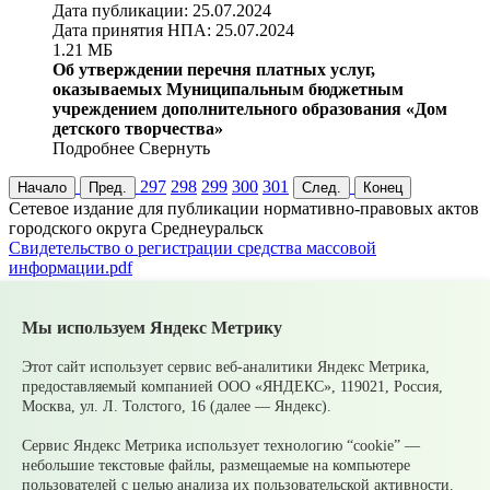
Дата публикации: 25.07.2024
Дата принятия НПА: 25.07.2024
1.21 МБ
Об утверждении перечня платных услуг,
оказываемых Муниципальным бюджетным
учреждением дополнительного образования «Дом
детского творчества»
Подробнее
Свернуть
297
298
299
300
301
Начало
Пред.
След.
Конец
Cетевое издание для публикации нормативно-правовых актов
городского округа Среднеуральск
Cвидетельство о регистрации средства массовой
информации.pdf
Серия Эл
№ ФС77-83398
Главный редактор
Мы используем Яндекс Метрику
Булатова О. А.
Адрес электронной почты
Этот сайт использует сервис веб-аналитики Яндекс Метрика,
upsopablik@mail.ru
предоставляемый компанией ООО «ЯНДЕКС», 119021, Россия,
Номер телефона редакции
Москва, ул. Л. Толстого, 16 (далее — Яндекс).
+7(34368)7-56-27
Учредитель издания
Сервис Яндекс Метрика использует технологию “cookie” —
Муниципальное казенное учреждение «Управление по связям
небольшие текстовые файлы, размещаемые на компьютере
с общественностью городского округа Среднеуральск
пользователей с целью анализа их пользовательской активности.