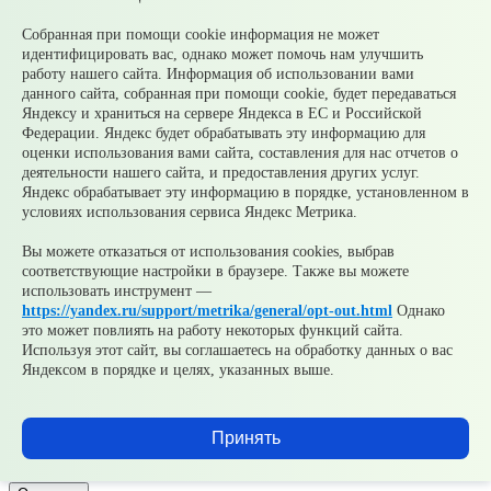
Зарегистрирован
Федеральной службой по надзору в сфере связи,
Собранная при помощи cookie информация не может
информационных технологий и массовых коммуникаций
идентифицировать вас, однако может помочь нам улучшить
(Роскомнадзор) 10 июня 2022 г.
работу нашего сайта. Информация об использовании вами
© 2026 Официальный сайт Муниципального округа
данного сайта, собранная при помощи cookie, будет передаваться
Среднеуральск Свердловской области
Яндексу и храниться на сервере Яндекса в ЕС и Российской
Карта сайта
Архив
Федерации. Яндекс будет обрабатывать эту информацию для
оценки использования вами сайта, составления для нас отчетов о
деятельности нашего сайта, и предоставления других услуг.
Ваше сообщение отправлено
Яндекс обрабатывает эту информацию в порядке, установленном в
условиях использования сервиса Яндекс Метрика.
Вы можете отказаться от использования cookies, выбрав
соответствующие настройки в браузере. Также вы можете
Приемная главы
использовать инструмент —
https://yandex.ru/support/metrika/general/opt-out.html
Однако
Выбрать тему
это может повлиять на работу некоторых функций сайта.
обращения
Используя этот сайт, вы соглашаетесь на обработку данных о вас
Яндексом в порядке и целях, указанных выше.
Добавить файл
Принять
Согласен(а) на обработку, хранение и направление моих
персональных данных в целях рассмотрения обращения