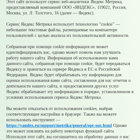
Этот сайт использует сервис веб-аналитики Яндекс Метрика,
Нормативно-правовые акты
предоставляемый компанией ООО «ЯНДЕКС», 119021, Россия,
График личного приема граждан
Москва, ул. Л. Толстого, 16 (далее — Яндекс).
Открытые данные
Назад
Сервис Яндекс Метрика использует технологию “cookie” —
небольшие текстовые файлы, размещаемые на компьютере
Информация для граждан
пользователей с целью анализа их пользовательской активности.
Собранная при помощи cookie информация не может
График приема избирателей
идентифицировать вас, однако может помочь нам улучшить
работу нашего сайта. Информация об использовании вами
данного сайта, собранная при помощи cookie, будет передаваться
© 2026 Официальный сайт Муниципального округа
Яндексу и храниться на сервере Яндекса в ЕС и Российской
Среднеуральск Свердловской области
Федерации. Яндекс будет обрабатывать эту информацию для
Карта сайта
Архив
оценки использования вами сайта, составления для нас отчетов о
деятельности нашего сайта, и предоставления других услуг.
Яндекс обрабатывает эту информацию в порядке, установленном в
Ваше сообщение отправлено
условиях использования сервиса Яндекс Метрика.
Вы можете отказаться от использования cookies, выбрав
соответствующие настройки в браузере. Также вы можете
Приемная главы
использовать инструмент —
https://yandex.ru/support/metrika/general/opt-out.html
Однако
это может повлиять на работу некоторых функций сайта.
Используя этот сайт, вы соглашаетесь на обработку данных о вас