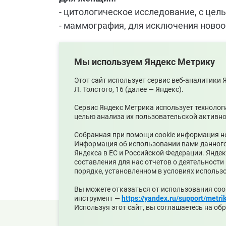
- цитологическое исследование, с цел
- маммография, для исключения новоо
Для мужчин:
Мы используем Яндекс Метрику
- исследования крови на определение 
45, 50, 55, 60 и 64 лет, для исключен
Этот сайт использует сервис веб-аналитики
Л. Толстого, 16 (далее — Яндекс).
Для всех:
Сервис Яндекс Метрика использует технолог
целью анализа их пользовательской активно
- исследование с целью ранней диагно
Собранная при помощи cookie информация не
Информация об использовании вами данного с
Адрес поликлиники:
Среднеуральск, ул 
Яндекса в ЕС и Российской Федерации. Янде
25
составления для нас отчетов о деятельности
порядке, установленном в условиях использ
Вы можете отказаться от использования coo
инструмент —
https://yandex.ru/support/metri
Используя этот сайт, вы соглашаетесь на об
© 2026 Официальный сайт Муниципального округ