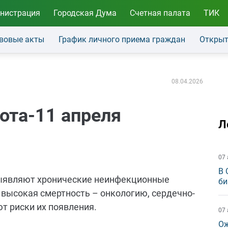
нистрация
Городская Дума
Счетная палата
ТИК
вовые акты
График личного приема граждан
Открыт
08.04.2026
ота-11 апреля
Л
07 
В 
выявляют хронические неинфекционные
би
 высокая смертность – онкологию, сердечно-
т риски их появления.
07 
Ож