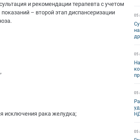
нсультация и рекомендации терапевта с учетом
 показаний – второй этап диспансеризации
05 
ноза.
Су
на
др
05 
На
ко
,
пр
05 
Ра
уд
для исключения рака желудка;
Н
05 