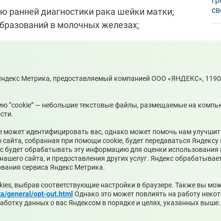
Гр
св
ью ранней диагностики рака шейки матки;
бразований в молочных железах;
уровня специфического антигена в возрасте
ия опухоли предстательной железы;
 Яндекс Метрика, предоставляемый компанией ООО «ЯНДЕКС», 119021
ию “cookie” — небольшие текстовые файлы, размещаемые на компь
сти.
стики рака толстого кишечника;
 может идентифицировать вас, однако может помочь нам улучшить
айта, собранная при помощи cookie, будет передаваться Яндексу 
Парижской Коммуны, 3А, тел: +7 (34368) 3-01-
кс будет обрабатывать эту информацию для оценки использования 
 нашего сайта, и предоставления других услуг. Яндекс обрабатыва
ования сервиса Яндекс Метрика.
kies, выбрав соответствующие настройки в браузере. Также вы мо
ka/general/opt-out.html
Однако это может повлиять на работу некот
работку данных о вас Яндексом в порядке и целях, указанных выше.
а Среднеуральск Свердловской области