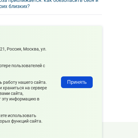
оза приближается: как обезопасить себя и
оих близких?
, Россия, Москва, ул.
ютере пользователей с
Принять
 работу нашего сайта.
и храниться на сервере
вами сайта,
ет эту информацию в
жете использовать
орых функций сайта.
Карта сайта
Архив