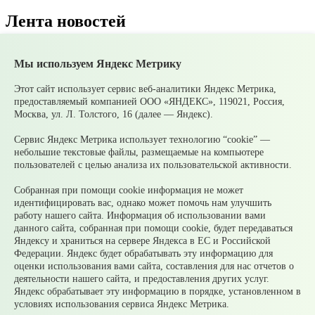
Лента новостей
Все новости
Мы используем Яндекс Метрику
07 августа
В Среднеуральске подвели итоги
Молодежной биржи труда – 2026!
Этот сайт использует сервис веб-аналитики Яндекс Метрика,
07 августа
Ожидаются сильные ливни
предоставляемый компанией ООО «ЯНДЕКС», 119021, Россия,
05 августа
Супруги могут получать социальные
Москва, ул. Л. Толстого, 16 (далее — Яндекс).
налоговые вычеты за обучение и лечение друг друга
05 августа
Налоги на имущество детей: как родителям
Сервис Яндекс Метрика использует технологию “cookie” —
контролировать счета и избежать принудительного
небольшие текстовые файлы, размещаемые на компьютере
взыскания
пользователей с целью анализа их пользовательской активности.
05 августа
Рассчитать налог по прогрессивной шкале
удобнее с помощью онлайн – калькулятора НДФЛ
Собранная при помощи cookie информация не может
05 августа
Гроза приближается: как обезопасить себя и
идентифицировать вас, однако может помочь нам улучшить
своих близких?
работу нашего сайта. Информация об использовании вами
данного сайта, собранная при помощи cookie, будет передаваться
© 2026 Официальный сайт Муниципального округа
Яндексу и храниться на сервере Яндекса в ЕС и Российской
Среднеуральск Свердловской области
Федерации. Яндекс будет обрабатывать эту информацию для
Карта сайта
Архив
оценки использования вами сайта, составления для нас отчетов о
деятельности нашего сайта, и предоставления других услуг.
Яндекс обрабатывает эту информацию в порядке, установленном в
Ваше сообщение отправлено
условиях использования сервиса Яндекс Метрика.