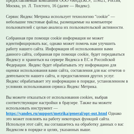
05 августа
Супруги могут получать социальные
предоставляемый компанией ООО «ЯНДЕКС», 119021, Россия,
налоговые вычеты за обучение и лечение друг друга
Москва, ул. Л. Толстого, 16 (далее — Яндекс).
05 августа
Налоги на имущество детей: как родителям
контролировать счета и избежать принудительного
Сервис Яндекс Метрика использует технологию “cookie” —
взыскания
небольшие текстовые файлы, размещаемые на компьютере
05 августа
Рассчитать налог по прогрессивной шкале
пользователей с целью анализа их пользовательской активности.
удобнее с помощью онлайн – калькулятора НДФЛ
05 августа
Гроза приближается: как обезопасить себя и
Собранная при помощи cookie информация не может
своих близких?
идентифицировать вас, однако может помочь нам улучшить
работу нашего сайта. Информация об использовании вами
© 2026 Официальный сайт Муниципального округа
данного сайта, собранная при помощи cookie, будет передаваться
Среднеуральск Свердловской области
Яндексу и храниться на сервере Яндекса в ЕС и Российской
Карта сайта
Архив
Федерации. Яндекс будет обрабатывать эту информацию для
оценки использования вами сайта, составления для нас отчетов о
деятельности нашего сайта, и предоставления других услуг.
Ваше сообщение отправлено
Яндекс обрабатывает эту информацию в порядке, установленном в
условиях использования сервиса Яндекс Метрика.
Вы можете отказаться от использования cookies, выбрав
соответствующие настройки в браузере. Также вы можете
Приемная главы
использовать инструмент —
https://yandex.ru/support/metrika/general/opt-out.html
Однако
Выбрать тему
это может повлиять на работу некоторых функций сайта.
обращения
Используя этот сайт, вы соглашаетесь на обработку данных о вас
Яндексом в порядке и целях, указанных выше.