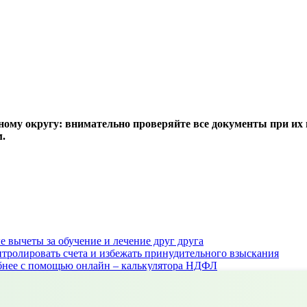
ому округу: внимательно проверяйте все документы при их 
.
 вычеты за обучение и лечение друг друга
нтролировать счета и избежать принудительного взыскания
обнее с помощью онлайн – калькулятора НДФЛ
воих близких?
му «Патриоты» для участников СВО и их семей
 резервировать у крупных работодателей Свердловской области 