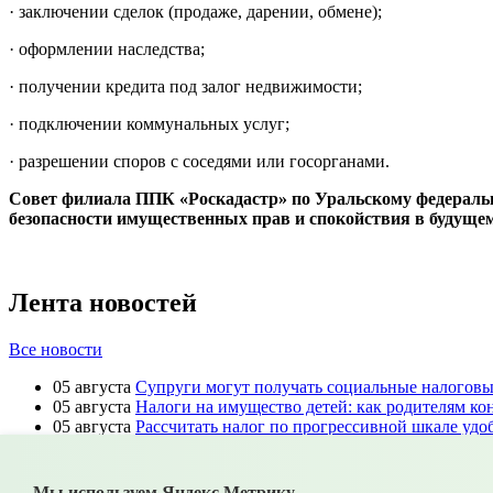
· заключении сделок (продаже, дарении, обмене);
· оформлении наследства;
· получении кредита под залог недвижимости;
· подключении коммунальных услуг;
· разрешении споров с соседями или госорганами.
Совет филиала ППК «Роскадастр» по Уральскому федеральн
безопасности имущественных прав и спокойствия в будущем
Лента новостей
Все новости
05 августа
Супруги могут получать социальные налоговые
05 августа
Налоги на имущество детей: как родителям ко
05 августа
Рассчитать налог по прогрессивной шкале уд
05 августа
Гроза приближается: как обезопасить себя и с
04 августа
Стартовал набор на образовательную програм
04 августа
Забота о защитниках: 1% рабочих мест обяжут
Мы используем Яндекс Метрику