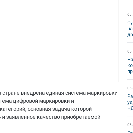
05 
Су
на
др
05 
На
ко
пр
05 
в стране внедрена единая система маркировки
Ра
стема цифровой маркировки и
уд
Н
категорий, основная задача которой
 и заявленное качество приобретаемой
05 