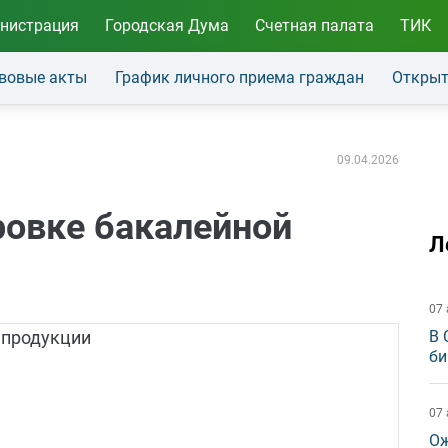
нистрация
Городская Дума
Счетная палата
ТИК
вовые акты
График личного приема граждан
Открыт
09.04.2026
овке бакалейной
Л
07 
В 
би
07 
Ож