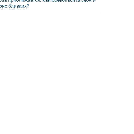
оза приближается: как обезопасить себя и
оих близких?