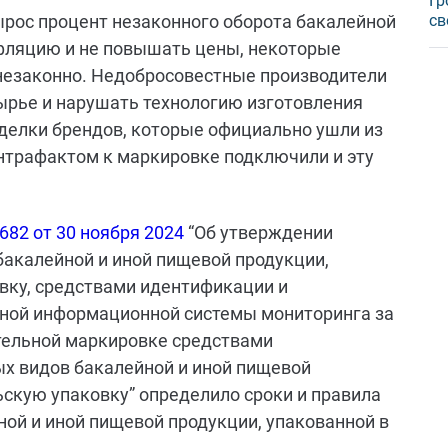
Гр
вырос процент незаконного оборота бакалейной
св
фляцию и не повышать цены, некоторые
 незаконно. Недобросовестные производители
ырье и нарушать технологию изготовления
дделки брендов, которые официально ушли из
онтрафактом к маркировке подключили и эту
682 от 30 ноября 2024
“Об утверждении
акалейной и иной пищевой продукции,
вку, средствами идентификации и
нной информационной системы мониторинга за
тельной маркировке средствами
х видов бакалейной и иной пищевой
ьскую упаковку” определило сроки и правила
ой и иной пищевой продукции, упакованной в