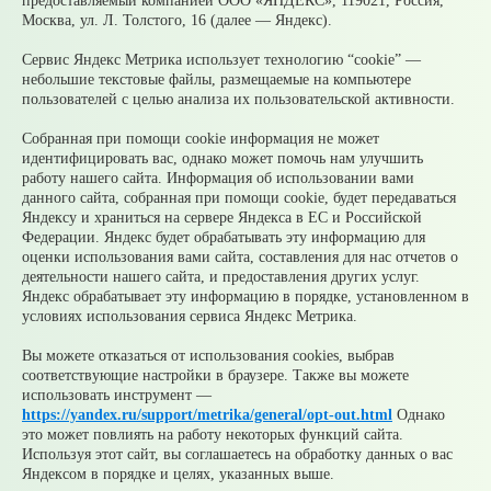
05 августа
Супруги могут получать социальные
предоставляемый компанией ООО «ЯНДЕКС», 119021, Россия,
налоговые вычеты за обучение и лечение друг друга
Москва, ул. Л. Толстого, 16 (далее — Яндекс).
05 августа
Налоги на имущество детей: как родителям
контролировать счета и избежать принудительного
Сервис Яндекс Метрика использует технологию “cookie” —
взыскания
небольшие текстовые файлы, размещаемые на компьютере
05 августа
Рассчитать налог по прогрессивной шкале
пользователей с целью анализа их пользовательской активности.
удобнее с помощью онлайн – калькулятора НДФЛ
05 августа
Гроза приближается: как обезопасить себя и
Собранная при помощи cookie информация не может
своих близких?
идентифицировать вас, однако может помочь нам улучшить
работу нашего сайта. Информация об использовании вами
© 2026 Официальный сайт Муниципального округа
данного сайта, собранная при помощи cookie, будет передаваться
Среднеуральск Свердловской области
Яндексу и храниться на сервере Яндекса в ЕС и Российской
Карта сайта
Архив
Федерации. Яндекс будет обрабатывать эту информацию для
оценки использования вами сайта, составления для нас отчетов о
деятельности нашего сайта, и предоставления других услуг.
Ваше сообщение отправлено
Яндекс обрабатывает эту информацию в порядке, установленном в
условиях использования сервиса Яндекс Метрика.
Вы можете отказаться от использования cookies, выбрав
соответствующие настройки в браузере. Также вы можете
Приемная главы
использовать инструмент —
https://yandex.ru/support/metrika/general/opt-out.html
Однако
Выбрать тему
это может повлиять на работу некоторых функций сайта.
обращения
Используя этот сайт, вы соглашаетесь на обработку данных о вас
Яндексом в порядке и целях, указанных выше.