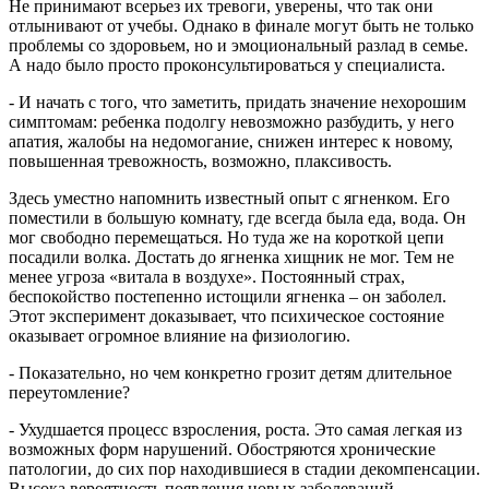
Не принимают всерьез их тревоги, уверены, что так они
отлынивают от учебы. Однако в финале могут быть не только
проблемы со здоровьем, но и эмоциональный разлад в семье.
А надо было просто проконсультироваться у специалиста.
- И начать с того, что заметить, придать значение нехорошим
симптомам: ребенка подолгу невозможно разбудить, у него
апатия, жалобы на недомогание, снижен интерес к новому,
повышенная тревожность, возможно, плаксивость.
Здесь уместно напомнить известный опыт с ягненком. Его
поместили в большую комнату, где всегда была еда, вода. Он
мог свободно перемещаться. Но туда же на короткой цепи
посадили волка. Достать до ягненка хищник не мог. Тем не
менее угроза «витала в воздухе». Постоянный страх,
беспокойство постепенно истощили ягненка – он заболел.
Этот эксперимент доказывает, что психическое состояние
оказывает огромное влияние на физиологию.
- Показательно, но чем конкретно грозит детям длительное
переутомление?
- Ухудшается процесс взросления, роста. Это самая легкая из
возможных форм нарушений. Обостряются хронические
патологии, до сих пор находившиеся в стадии декомпенсации.
Высока вероятность появления новых заболеваний.