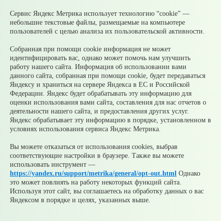
05 августа
Налоги на имущество детей: как родителям
контролировать счета и избежать принудительного
Сервис Яндекс Метрика использует технологию “cookie” —
взыскания
небольшие текстовые файлы, размещаемые на компьютере
05 августа
Рассчитать налог по прогрессивной шкале
пользователей с целью анализа их пользовательской активности.
удобнее с помощью онлайн – калькулятора НДФЛ
05 августа
Гроза приближается: как обезопасить себя и
Собранная при помощи cookie информация не может
своих близких?
идентифицировать вас, однако может помочь нам улучшить
работу нашего сайта. Информация об использовании вами
© 2026 Официальный сайт Муниципального округа
данного сайта, собранная при помощи cookie, будет передаваться
Среднеуральск Свердловской области
Яндексу и храниться на сервере Яндекса в ЕС и Российской
Карта сайта
Архив
Федерации. Яндекс будет обрабатывать эту информацию для
оценки использования вами сайта, составления для нас отчетов о
деятельности нашего сайта, и предоставления других услуг.
Ваше сообщение отправлено
Яндекс обрабатывает эту информацию в порядке, установленном в
условиях использования сервиса Яндекс Метрика.
Вы можете отказаться от использования cookies, выбрав
соответствующие настройки в браузере. Также вы можете
Приемная главы
использовать инструмент —
https://yandex.ru/support/metrika/general/opt-out.html
Однако
Выбрать тему
это может повлиять на работу некоторых функций сайта.
обращения
Используя этот сайт, вы соглашаетесь на обработку данных о вас
Яндексом в порядке и целях, указанных выше.
Добавить файл