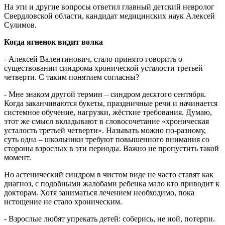
На эти и другие вопросы ответил главный детский невролог
Свердловской области, кандидат медицинских наук Алексей
Сулимов.
Когда ягненок видит волка
- Алексей Валентинович, стало принято говорить о
существовании синдрома хронической усталости третьей
четверти. С таким понятием согласны?
- Мне знаком другой термин – синдром десятого сентября.
Когда заканчиваются букеты, праздничные речи и начинается
системное обучение, нагрузки, жёсткие требования. Думаю,
этот же смысл вкладывают в словосочетание «хроническая
усталость третьей четверти». Называть можно по-разному,
суть одна – школьники требуют повышенного внимания со
стороны взрослых в эти периоды. Важно не пропустить такой
момент.
Но астенический синдром в чистом виде не часто ставят как
диагноз, с подобными жалобами ребенка мало кто приводит к
докторам. Хотя заниматься лечением необходимо, пока
истощение не стало хроническим.
- Взрослые любят упрекать детей: соберись, не ной, потерпи.