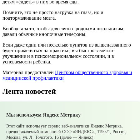
детям «сидеть» в них во время еды.
Помните, это не просто нагрузка на глаза, но и
подтормаживание мозга.
Вообще я за то, чтобы для связи с родными школьникам
давали обычные кнопочные телефоны.
Если даже один или несколько пунктов из вышеназванного
будет применяться на практике, вы быстро заметите
улучшение и в психоэмоциональном состоянии, и в
успеваемости ребенка.
Материал предоставлен
Центром общественного здоровья и
медицинской профилактики
Лента новостей
Все новости
Мы используем Яндекс Метрику
07 августа
В Среднеуральске подвели итоги
Молодежной биржи труда – 2026!
07 августа
Ожидаются сильные ливни
Этот сайт использует сервис веб-аналитики Яндекс Метрика,
05 августа
Супруги могут получать социальные
предоставляемый компанией ООО «ЯНДЕКС», 119021, Россия,
налоговые вычеты за обучение и лечение друг друга
Москва, ул. Л. Толстого, 16 (далее — Яндекс).