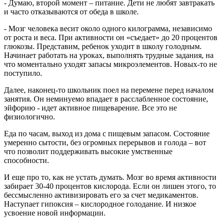
- Думаю, второй момент – питание. Дети не любят завтракать
и часто отказываются от обеда в школе.
- Мозг человека весит около одного килограмма, независимо
от роста и веса. При активности он «съедает» до 20 процентов
глюкозы. Представим, ребенок уходит в школу голодным.
Начинает работать на уроках, выполнять трудные задания, на
что моментально уходят запасы микроэлементов. Новых-то не
поступило.
Далее, наконец-то школьник поел на перемене перед началом
занятия. Он неминуемо впадает в расслабленное состояние,
эйфорию - идет активное пищеварение. Все это не
физиологично.
Еда по часам, выход из дома с пищевым запасом. Состояние
умеренно сытости, без огромных перерывов и голода – вот
что позволит поддерживать высокие умственные
способности.
И еще про то, как не устать думать. Мозг во время активности
забирает 30-40 процентов кислорода. Если он лишен этого, то
бессмысленно активизировать его за счет медикаментов.
Наступает гипоксия – кислородное голодание. И низкое
усвоение новой информации.