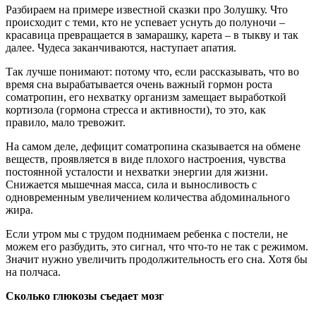
Разбираем на примере известной сказки про Золушку. Что
происходит с теми, кто не успевает уснуть до полуночи –
красавица превращается в замарашку, карета – в тыкву и так
далее. Чудеса заканчиваются, наступает апатия.
Так лучше понимают: потому что, если рассказывать, что во
время сна вырабатывается очень важный гормон роста
соматропин, его нехватку организм замещает выработкой
кортизола (гормона стресса и активности), то это, как
правило, мало тревожит.
На самом деле, дефицит соматропина сказывается на обмене
веществ, проявляется в виде плохого настроения, чувства
постоянной усталости и нехватки энергии для жизни.
Снижается мышечная масса, сила и выносливость с
одновременным увеличением количества абдоминального
жира.
Если утром мы с трудом поднимаем ребенка с постели, не
можем его разбудить, это сигнал, что что-то не так с режимом.
Значит нужно увеличить продолжительность его сна. Хотя бы
на полчаса.
Сколько глюкозы съедает мозг