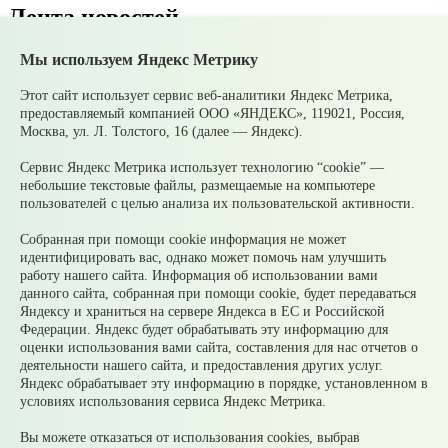
Лента новостей
Мы используем Яндекс Метрику
Все новости
09 августа
10 августа ожидаются очень сильные дожди
Этот сайт использует сервис веб-аналитики Яндекс Метрика,
07 августа
В Среднеуральске подвели итоги
предоставляемый компанией ООО «ЯНДЕКС», 119021, Россия,
Молодежной биржи труда – 2026!
Москва, ул. Л. Толстого, 16 (далее — Яндекс).
07 августа
Ожидаются сильные ливни
05 августа
Супруги могут получать социальные
Сервис Яндекс Метрика использует технологию “cookie” —
налоговые вычеты за обучение и лечение друг друга
небольшие текстовые файлы, размещаемые на компьютере
05 августа
Налоги на имущество детей: как родителям
пользователей с целью анализа их пользовательской активности.
контролировать счета и избежать принудительного
взыскания
Собранная при помощи cookie информация не может
05 августа
Рассчитать налог по прогрессивной шкале
идентифицировать вас, однако может помочь нам улучшить
удобнее с помощью онлайн – калькулятора НДФЛ
работу нашего сайта. Информация об использовании вами
данного сайта, собранная при помощи cookie, будет передаваться
© 2026 Официальный сайт Муниципального округа
Яндексу и храниться на сервере Яндекса в ЕС и Российской
Среднеуральск Свердловской области
Федерации. Яндекс будет обрабатывать эту информацию для
Карта сайта
Архив
оценки использования вами сайта, составления для нас отчетов о
деятельности нашего сайта, и предоставления других услуг.
Яндекс обрабатывает эту информацию в порядке, установленном в
Ваше сообщение отправлено
условиях использования сервиса Яндекс Метрика.
Вы можете отказаться от использования cookies, выбрав