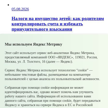
05.08.2026
Налоги на имущество детей: как родителям
контролировать счета и избежать
принудительного взыскания
05.08.2026
Мы используем Яндекс Метрику
Рассчитать налог по прогрессивной шкале
Этот сайт использует сервис веб-аналитики Яндекс Метрика,
удобнее с помощью онлайн – калькулятора
предоставляемый компанией ООО «ЯНДЕКС», 119021, Россия,
Москва, ул. Л. Толстого, 16 (далее — Яндекс).
НДФЛ
Сервис Яндекс Метрика использует технологию “cookie” —
небольшие текстовые файлы, размещаемые на компьютере
05.08.2026
пользователей с целью анализа их пользовательской активности.
Гроза приближается: как обезопасить себя и
Собранная при помощи cookie информация не может
своих близких?
идентифицировать вас, однако может помочь нам улучшить
работу нашего сайта. Информация об использовании вами
© 2026 Официальный сайт Муниципального округа
данного сайта, собранная при помощи cookie, будет передаваться
Среднеуральск Свердловской области
Яндексу и храниться на сервере Яндекса в ЕС и Российской