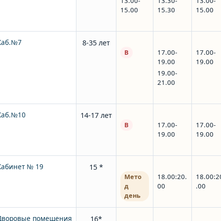
13.00-
13.30-
13.00-
15.00
15.30
15.00
Каб.№7
8-35 лет
В
17.00-
17.00-
19.00
19.00
19.00-
21.00
Каб.№10
14-17 лет
В
17.00-
17.00-
19.00
19.00
Кабинет № 19
15 *
Мето
18.00:20.
18.00:2
д
00
.00
день
Дворовые помещения
16*