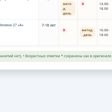
мето
В
14.00-
д.
18.00
день
Ленина 27 «А»
7-18 лет
В
метод
16.00-
. день
18.00
анятий нет). • Возрастные отметки * сохранены как в оригинале