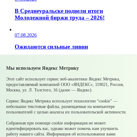
В Среднеуральске подвели итоги
Молодежной биржи труда – 2026!
07.08.2026
Ожидаются сильные ливни
05.08.2026
Мы используем Яндекс Метрику
Супруги могут получать социальные
Этот сайт использует сервис веб-аналитики Яндекс Метрика,
налоговые вычеты за обучение и лечение
предоставляемый компанией ООО «ЯНДЕКС», 119021, Россия,
друг друга
Москва, ул. Л. Толстого, 16 (далее — Яндекс).
Сервис Яндекс Метрика использует технологию “cookie” —
05.08.2026
небольшие текстовые файлы, размещаемые на компьютере
пользователей с целью анализа их пользовательской активности.
Налоги на имущество детей: как родителям
Собранная при помощи cookie информация не может
контролировать счета и избежать
идентифицировать вас, однако может помочь нам улучшить
принудительного взыскания
работу нашего сайта. Информация об использовании вами