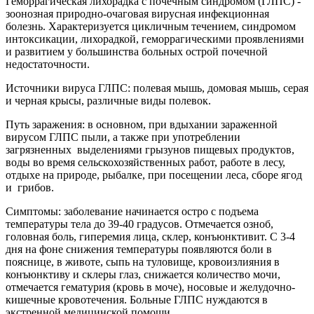
Геморрагическая лихорадка с почечным синдромом (ГЛПС) -
зоонозная природно-очаговая вирусная инфекционная
болезнь. Характеризуется цикличным течением, синдромом
интоксикации, лихорадкой, геморрагическими проявлениями
и развитием у большинства больных острой почечной
недостаточности.
Источники вируса ГЛПС: полевая мышь, домовая мышь, серая
и черная крысы, различные виды полевок.
Путь заражения: в основном, при вдыхании зараженной
вирусом ГЛПС пыли, а также при употреблении
загрязненных выделениями грызунов пищевых продуктов,
воды во время сельскохозяйственных работ, работе в лесу,
отдыхе на природе, рыбалке, при посещении леса, сборе ягод
и грибов.
Симптомы: заболевание начинается остро с подъема
температуры тела до 39-40 градусов. Отмечается озноб,
головная боль, гиперемия лица, склер, конъюнктивит. С 3-4
дня на фоне снижения температуры появляются боли в
пояснице, в животе, сыпь на туловище, кровоизлияния в
конъюнктиву и склеры глаз, снижается количество мочи,
отмечается гематурия (кровь в моче), носовые и желудочно-
кишечные кровотечения. Больные ГЛПС нуждаются в
экстренной медицинской помощи.