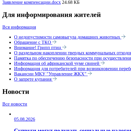
Заявление компенсации.docx
24.68 КБ
Для информирования жителей
Вся информация
О недопустимости самовыгула домашних животных
Обращение с ТКО
Внимание! Грипп птиц
О раздельном накоплении твердых коммунальных отходов
Памятка по обеспечению безопасности при осуществлен
Информация об африканской чуме свиней
Информация для потребителей при возникновении переб
Вакансии МКУ "Управление ЖКХ"
О запрете купания
Новости
Все новости
05.08.2026
Супруги могут получать социальные налогов