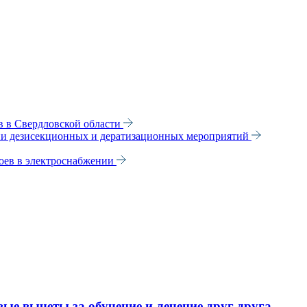
 в Свердловской области
ии дезисекционных и дератизационных мероприятий
оев в электроснабжении
ые вычеты за обучение и лечение друг друга