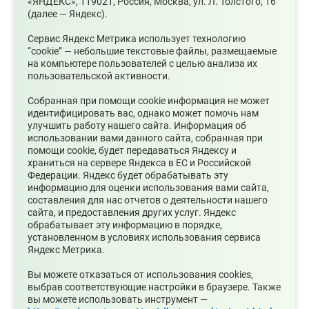
«ЯНДЕКС», 119021, Россия, Москва, ул. Л. Толстого, 16
муниципальной службы
(далее — Яндекс).
Сервис Яндекс Метрика использует технологию
“cookie” — небольшие текстовые файлы, размещаемые
на компьютере пользователей с целью анализа их
пользовательской активности.
Охрана труда
Собранная при помощи cookie информация не может
идентифицировать вас, однако может помочь нам
улучшить работу нашего сайта. Информация об
использовании вами данного сайта, собранная при
Резерв управленческих кадров
помощи cookie, будет передаваться Яндексу и
храниться на сервере Яндекса в ЕС и Российской
Федерации. Яндекс будет обрабатывать эту
информацию для оценки использования вами сайта,
составления для нас отчетов о деятельности нашего
сайта, и предоставления других услуг. Яндекс
Административный участок № 27
обрабатывает эту информацию в порядке,
установленном в условиях использования сервиса
Яндекс Метрика.
ул. Уральская с №26 и до конца (четная сторона); ул.
Гашева; ул. Исетская; ул. Набережная; ул.
Вы можете отказаться от использования cookies,
Октябрьская; ул. Отдыха; ул. Свердлова; ул.
выбрав соответствующие настройки в браузере. Также
Школьников; пер. Лесозаводской; пос. Коптяки; пос.
вы можете использовать инструмент —
Кирпичный; монастырь Ганина Ям