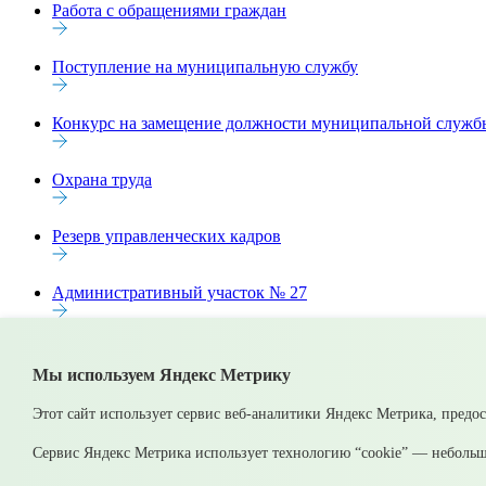
Работа с обращениями граждан
Поступление на муниципальную службу
Конкурс на замещение должности муниципальной служб
Охрана труда
Резерв управленческих кадров
Административный участок № 27
ул. Уральская с №26 и до конца (четная сторона); ул. Гаше
пос. Кирпичный; монастырь Ганина Ям
Мы используем Яндекс Метрику
© 2026 Официальный сайт Муниципального округа Среднеурал
Этот сайт использует сервис веб-аналитики Яндекс Метрика, предо
Карта сайта
Архив
Сервис Яндекс Метрика использует технологию “cookie” — небольш
Ваше сообщение отправлено