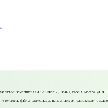
ы
ва; ул. Исетская; ул. Набережная; ул. Октябрьская; ул. Отдыха; у
ьск Свердловской области
ставляемый компанией ООО «ЯНДЕКС», 119021, Россия, Москва, ул. Л. То
ие текстовые файлы, размещаемые на компьютере пользователей с целью 