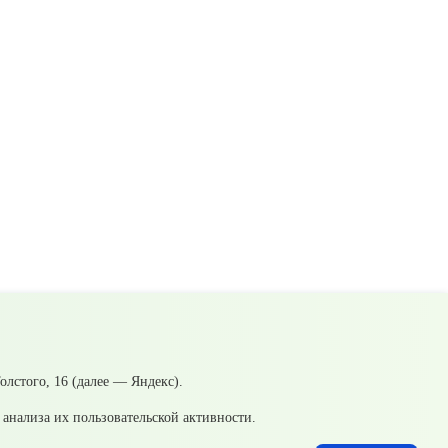
л. Свердлова; ул. Школьников; пер. Лесозаводской; пос. Коптяки;
лстого, 16 (далее — Яндекс).
анализа их пользовательской активности.