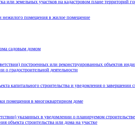
ка или земельных участков на кадастровом плане территорий го
и нежилого помещения в жилое помещение
дома садовым домом
тветствии) построенных или реконструированных объектов инди
ии о градостроительной деятельности
кта капитального строительства и уведомления о завершении с
овки помещения в многоквартирном доме
етствии) указанных в уведомлении о планируемом строительств
ия объекта строительства или дома на участке