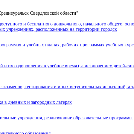
реднеуральск Свердловской области"
ступного и бесплатного дошкольного, начального общего, основ
ных учреждениях, расположенных на территории городск
ограммах и учебных планах, рабочих программах учебных курсо
 и их оздоровления в учебное время (за исключением детей-сиро
 экзаменов, тестирования и иных вступительных испытаний, а т
а в дневных и загородных лагерях
вательные учреждения, реализующие образовательные программы
нительного образования