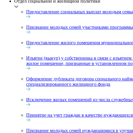
Отдел социальной и жилищной политики
Предоставление социальных выплат молодым семьям
Признание молодых семей участниками программы 
Предоставление жилого помещения муниципальног
Изъятие (выкуп) у собственника в связи с изъятие
жилое помещение, признанные в установленном п
Оформление дубликата договора социального най
специализированного жилищного фонда
Исключение жилых помещений из числа служебных
Принятие на учет граждан в качестве нуждающихс
Признание молодых семей нуждающимися в улуч