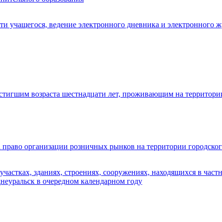
и учащегося, ведение электронного дневника и электронного ж
остигшим возраста шестнадцати лет, проживающим на территор
 право организации розничных рынков на территории городског
частках, зданиях, строениях, сооружениях, находящихся в частн
днеуральск в очередном календарном году