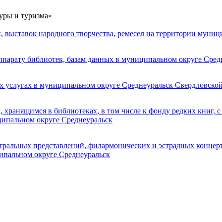
уры и туризма»
 выставок народного творчества, ремесел на территории муниц
ппарату библиотек, базам данных в муниципальном округе Сред
х услугах в муниципальном округе Среднеуральск Свердловско
хранящимся в библиотеках, в том числе к фонду редких книг, с
ципальном округе Среднеуральск
тральных представлений, филармонических и эстрадных концер
ипальном округе Среднеуральск