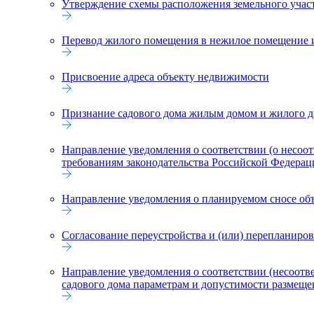
Утверждение схемы расположения земельного участ
Перевод жилого помещения в нежилое помещение 
Присвоение адреса объекту недвижимости
Признание садового дома жилым домом и жилого 
Направление уведомления о соответствии (о несоо
требованиям законодательства Российской Федерац
Направление уведомления о планируемом сносе объе
Согласование переустройства и (или) перепланир
Направление уведомления о соответствии (несоотв
садового дома параметрам и допустимости размещен