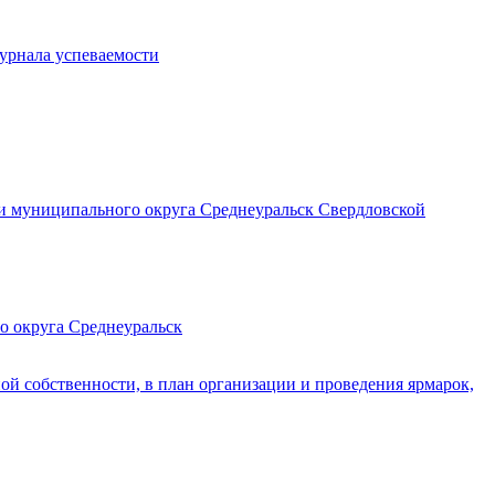
урнала успеваемости
ии муниципального округа Среднеуральск Свердловской
о округа Среднеуральск
ой собственности, в план организации и проведения ярмарок,